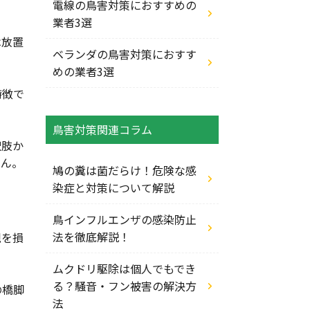
電線の鳥害対策におすすめの
業者3選
は放置
ベランダの鳥害対策におすす
めの業者3選
特徴で
鳥害対策関連コラム
択肢か
せん。
鳩の糞は菌だらけ！危険な感
染症と対策について解説
鳥インフルエンザの感染防止
法を徹底解説！
観を損
ムクドリ駆除は個人でもでき
る？騒音・フン被害の解決方
の橋脚
法