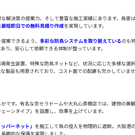
様な解決策の提案力、そして豊富な施工実績にあります。鳥害
は最短即日での無料見積り作成
を実現しています。
を提案できるよう、
多彩な防鳥システムを取り揃えている
のも
数あり、安心して依頼できる体制が整っています。
磁場発生装置、特殊な防鳥ネットなど、状況に応じた多様な選
能な製品も用意されており、コスト面での配慮も欠かしていま
らかです。有名な京セラドームや大丸心斎橋店では、建物の美
チェーンタイプ」を設置し、効果を上げています。
トッパーネット」
を施工して鳥の侵入を物理的に遮断。大阪港
、長期的な保護を実現しました。