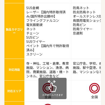
SUS金網
防鳥ネット
レーザー【国内特許取得済
防炎防鳥ネット
み/国外特許出願中】
オールステンレス防
フライングファルコン
鳥類用電気ショック
電気振動波
防鳥ピン
ネット
防鳥ワイヤー
製品カテゴリ
ー
チェーン
忌避剤
SUSピン
SUSワイヤー
ペイント【国内外で特許取得
済み】
スクリーン
寺・神社、工場・倉庫、教育
官公庁舎、学校、病
施設、マンション、漁港、病
施設、駅や空港、橋
対応施設
院、商業施設、道路・橋・ト
路、マンションなど
ンネル、官公庁舎など
対応エリア
スクロールできます
全国
全国