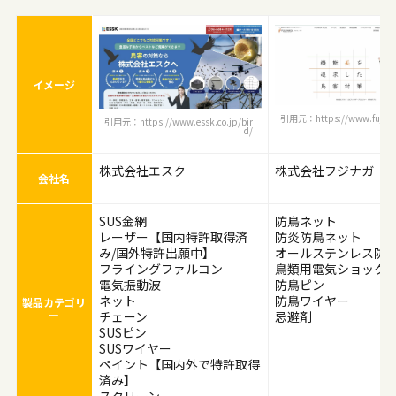
イメージ
引用元：https://www.fujina
引用元：https://www.essk.co.jp/bir
d/
株式会社エスク
株式会社フジナガ
会社名
SUS金網
防鳥ネット
レーザー【国内特許取得済
防炎防鳥ネット
み/国外特許出願中】
オールステンレス防
フライングファルコン
鳥類用電気ショック
電気振動波
防鳥ピン
ネット
防鳥ワイヤー
製品カテゴリ
ー
チェーン
忌避剤
SUSピン
SUSワイヤー
ペイント【国内外で特許取得
済み】
スクリーン