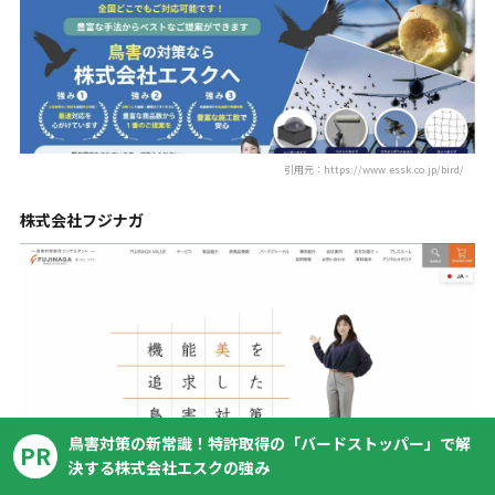
引用元：https://www.essk.co.jp/bird/
株式会社フジナガ
鳥害対策の新常識！特許取得の「バードストッパー」で解
引用元：https://www.fujinaga810.co.jp/
PR
決する株式会社エスクの強み