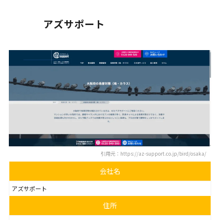
アズサポート
引用元：https://az-support.co.jp/bird/osaka/
会社名
アズサポート
住所